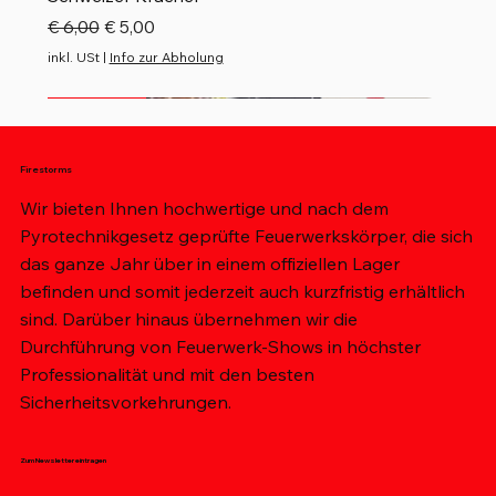
Standardpreis
Sale-Preis
€ 6,00
€ 5,00
inkl. USt
|
Info zur Abholung
Neu
Neu
Neu
Neu
Top Seller
Neu
Neu
Neu
Neu
Neu
Neu
Top Seller
Neu
Neu
Firestorms
Wir bieten Ihnen hochwertige und nach dem
Pyrotechnikgesetz geprüfte Feuerwerkskörper, die sich
das ganze Jahr über in einem offiziellen Lager
befinden und somit jederzeit auch kurzfristig erhältlich
sind. Darüber hinaus übernehmen wir die
Durchführung von Feuerwerk-Shows in höchster
Professionalität und mit den besten
Sicherheitsvorkehrungen.
Zum Newsletter eintragen