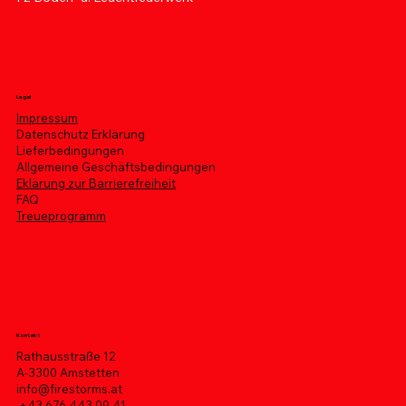
Legal
Impressum
Datenschutz Erklärung
Lieferbedingungen
Allgemeine Geschäftsbedingungen
Eklärung zur Barrierefreiheit
FAQ
Treueprogramm
Kontakt
Rathausstraße 12
A-3300 Amstetten
info@firestorms.at
+43 676 443 09 41