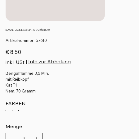
BENGALFLAMMEN 3,5 Min. ROT/ GRÜN / BLAU
Artikelnummer:
Artikelnummer:
57610
57610
Preis
€ 8,50
|
Info zur Abholung
inkl. USt
Bengalflamme 3,5 Min.
mit Reibkopf
Kat T1
Nem. 70 Gramm
FARBEN
Menge