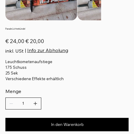
Parade Lichterbündel
Ursprünglicher
Angebotspreis
€ 24,00
€ 20,00
Preis
|
Info zur Abholung
inkl. USt
Leuchtkometenaufstiege
175 Schuss
25 Sek
Verschiedene Effekte erhältlich
Menge
In den Warenkorb