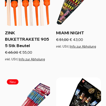
ZINK
MIAMI NIGHT
BUKETTRAKETE 905
Standardpreis
Sale-Preis
€ 51,00
€ 43,00
5 Stk Beutel
inkl. USt
|
Info zur Abholung
Standardpreis
Sale-Preis
€ 65,00
€ 55,00
inkl. USt
|
Info zur Abholung
Neu