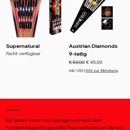
Supernatural
Austrian Diamonds
Nicht verfügbar
9-teilig
Standardpreis
Sale-Preis
€ 53,00
€ 45,00
inkl. USt
|
Info zur Abholung
Firestorms
Wir bieten Ihnen hochwertige und nach dem
Pyrotechnikgesetz geprüfte Feuerwerkskörper, die sich