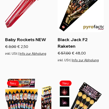
Baby Rockets NEW
Black Jack F2
Raketen
Standardpreis
Sale-Preis
€ 3,00
€ 2,50
Standardpreis
Sale-Preis
€ 57,00
€ 48,00
inkl. USt
|
Info zur Abholung
inkl. USt
|
Info zur Abholung
Neu
Neu