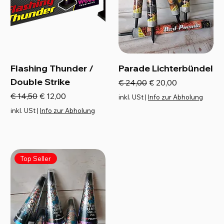
Flashing Thunder /
Parade Lichterbündel
Double Strike
Standardpreis
Sale-Preis
€ 24,00
€ 20,00
Standardpreis
Sale-Preis
€ 14,50
€ 12,00
inkl. USt
|
Info zur Abholung
inkl. USt
|
Info zur Abholung
Top Seller