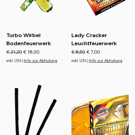
Turbo Wirbel
Lady Cracker
Bodenfeuerwerk
Leuchtfeuerwerk
Standardpreis
Sale-Preis
Standardpreis
Sale-Preis
€ 21,20
€ 18,00
€ 8,50
€ 7,00
inkl. USt
|
Info zur Abholung
inkl. USt
|
Info zur Abholung