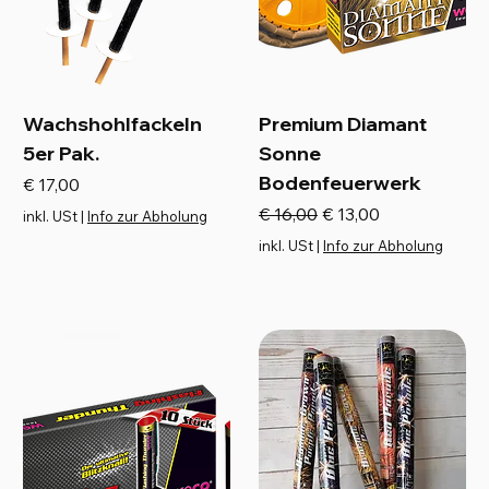
Wachshohlfackeln
Premium Diamant
5er Pak.
Sonne
Bodenfeuerwerk
Preis
€ 17,00
Standardpreis
Sale-Preis
€ 16,00
€ 13,00
inkl. USt
|
Info zur Abholung
inkl. USt
|
Info zur Abholung