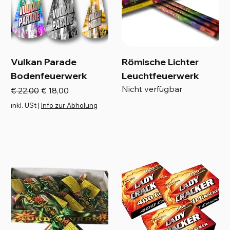
Vulkan Parade
Römische Lichter
Bodenfeuerwerk
Leuchtfeuerwerk
Nicht verfügbar
Standardpreis
Sale-Preis
€ 22,00
€ 18,00
inkl. USt
|
Info zur Abholung