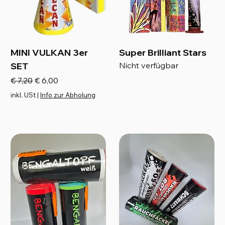
MINI VULKAN 3er
Super Brilliant Stars
SET
Nicht verfügbar
Standardpreis
Sale-Preis
€ 7,20
€ 6,00
inkl. USt
|
Info zur Abholung