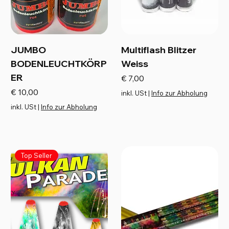
JUMBO
Multiflash Blitzer
BODENLEUCHTKÖRP
Weiss
ER
Preis
€ 7,00
Preis
€ 10,00
inkl. USt
|
Info zur Abholung
inkl. USt
|
Info zur Abholung
Top Seller