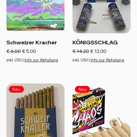
Schweizer Kracher
KÖNIGSSCHLAG
Standardpreis
Sale-Preis
Standardpreis
Sale-Preis
€ 6,00
€ 5,00
€ 14,20
€ 12,00
inkl. USt
|
Info zur Abholung
inkl. USt
|
Info zur Abholung
Neu
Neu