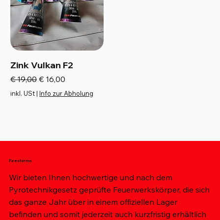
Zink Vulkan F2
Standardpreis
Sale-Preis
€ 19,00
€ 16,00
inkl. USt
|
Info zur Abholung
Firestorms
Wir bieten Ihnen hochwertige und nach dem
Pyrotechnikgesetz geprüfte Feuerwerkskörper, die sich
das ganze Jahr über in einem offiziellen Lager
befinden und somit jederzeit auch kurzfristig erhältlich