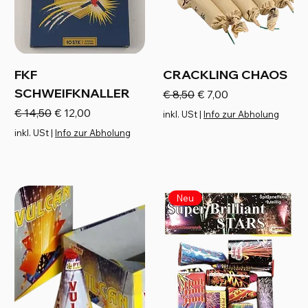
FKF
CRACKLING CHAOS
SCHWEIFKNALLER
Standardpreis
Sale-Preis
€ 8,50
€ 7,00
Standardpreis
Sale-Preis
€ 14,50
€ 12,00
inkl. USt
|
Info zur Abholung
inkl. USt
|
Info zur Abholung
Neu