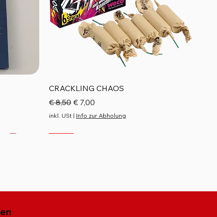
Schnellansicht
CRACKLING CHAOS
Standardpreis
Sale-Preis
€ 8,50
€ 7,00
inkl. USt
|
Info zur Abholung
Neu
Neu
Neu
gen