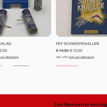
Schnellansicht
Schnellansicht
CHLAG
FKF SCHWEIFKNALLER
reis
e-Preis
Standardpreis
Sale-Preis
2,00
€ 14,50
€ 12,00
 zur Abholung
inkl. USt
|
Info zur Abholung
Top Seller
Neu
Neu
Zum Newsletter eintra