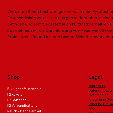
Wir bieten Ihnen hochwertige und nach dem Pyrotechni
Feuerwerkskörper, die sich das ganze Jahr über in einem 
befinden und somit jederzeit auch kurzfristig erhältlich 
übernehmen wir die Durchführung von Feuerwerk-Shows
Professionalität und mit den besten Sicherheitsvorkehr
Schnellansicht
Schnellansicht
Schnellansicht
MINI VULKAN 3er SET
MIAMI NIGHT
Black Hawk Fire
SKY Diver
VIKINGS 
HARLEKI
Nicht verf
Standardpreis
Standardpreis
Standardpreis
Sale-Preis
Sale-Preis
Sale-Preis
Standardp
Standardp
Sal
Sa
€ 7,20
€ 51,00
€ 132,00
€ 6,00
€ 43,00
€ 112,00
€ 53,00
€ 183,00
€ 
€
inkl. USt
inkl. USt
inkl. USt
|
|
|
Info zur Abholung
Info zur Abholung
Info zur Abholung
inkl. USt
inkl. USt
|
|
Info
Info
Shop
Legal
Impressum
F1 Jugendfeuerwerke
Datenschutz Er
F2 Raketen
Lieferbedingu
Allgemeine Ge
F2 Batterien
Eklärung zur Bar
F2 Verbundbatterien
FAQ
Rauch / Bengalartikel
Treueprogram