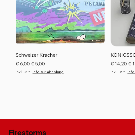
Schnellansicht
Schweizer Kracher
KÖNIGSS
Standardpreis
Sale-Preis
Standardp
Sal
€ 6,00
€ 5,00
€ 14,20
€ 1
inkl. USt
|
Info zur Abholung
inkl. USt
|
Info
Neu
Neu
Neu
Neu
Top Seller
Firestorms