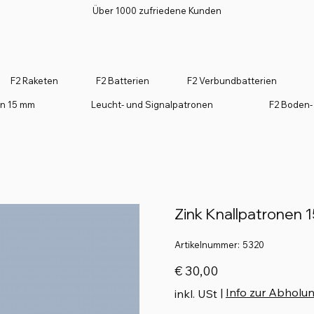
Über 1000 zufriedene Kunden
F2 Raketen
F2 Batterien
F2 Verbundbatterien
on 15 mm
Leucht- und Signalpatronen
F2 Boden-
Zink Knallpatronen
Artikelnummer:
Artikelnummer:
5320
5320
Preis
€ 30,00
|
Info zur Abholu
inkl. USt