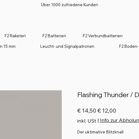
Über 1000 zufriedene Kunden
F2 Raketen
F2 Batterien
F2 Verbundbatterien
on 15 mm
Leucht- und Signalpatronen
F2 Boden-
Flashing Thunder / D
Ursprünglicher
Angebotspreis
€ 14,50
€ 12,00
Preis
|
Info zur Abholu
inkl. USt
Der uktimative Blitzknall