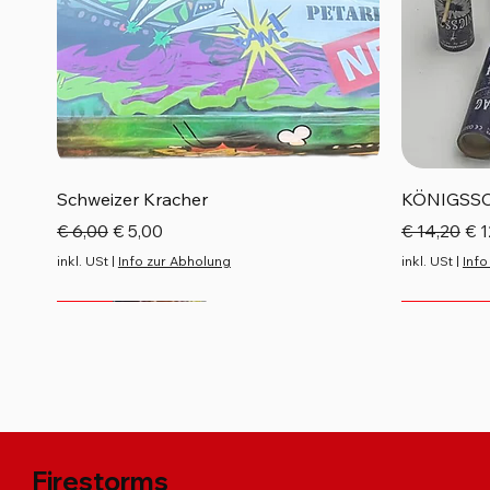
Schnellansicht
Schweizer Kracher
KÖNIGSS
Standardpreis
Sale-Preis
Standardp
Sal
€ 6,00
€ 5,00
€ 14,20
€ 1
inkl. USt
|
Info zur Abholung
inkl. USt
|
Info
Neu
Neu
Neu
Neu
Top Seller
Firestorms