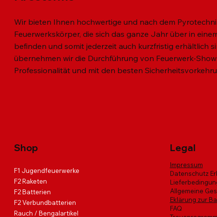
Wir bieten Ihnen hochwertige und nach dem Pyrotechni
Feuerwerkskörper, die sich das ganze Jahr über in einem 
befinden und somit jederzeit auch kurzfristig erhältlich 
übernehmen wir die Durchführung von Feuerwerk-Shows
Professionalität und mit den besten Sicherheitsvorkehr
Schnellansicht
Schnellansicht
Schnellansicht
MINI VULKAN 3er SET
MIAMI NIGHT
Black Hawk Fire
SKY Diver
VIKINGS 
HARLEKI
Nicht verf
Standardpreis
Standardpreis
Standardpreis
Sale-Preis
Sale-Preis
Sale-Preis
Standardp
Standardp
Sal
Sa
€ 7,20
€ 51,00
€ 132,00
€ 6,00
€ 43,00
€ 112,00
€ 53,00
€ 183,00
€ 
€
inkl. USt
inkl. USt
inkl. USt
|
|
|
Info zur Abholung
Info zur Abholung
Info zur Abholung
inkl. USt
inkl. USt
|
|
Info
Info
Shop
Legal
Impressum
F1 Jugendfeuerwerke
Datenschutz Er
F2 Raketen
Lieferbedingu
Allgemeine Ge
F2 Batterien
Eklärung zur Bar
F2 Verbundbatterien
FAQ
Rauch / Bengalartikel
Treueprogram