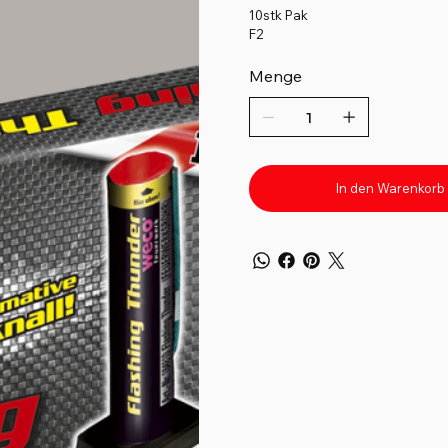
10stk Pak
F2
Menge
In den Warenkorb