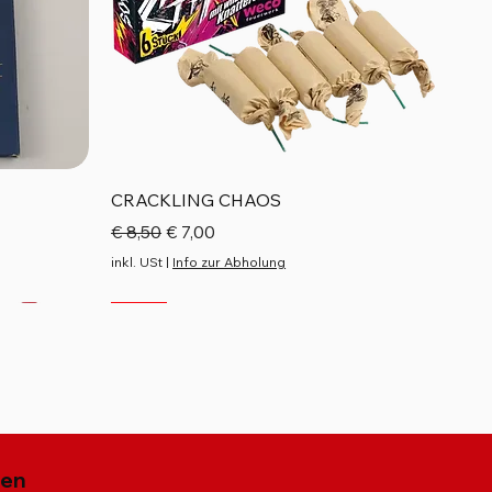
Schnellansicht
CRACKLING CHAOS
Standardpreis
Sale-Preis
€ 8,50
€ 7,00
inkl. USt
|
Info zur Abholung
Neu
Neu
Neu
gen