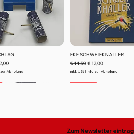
Schnellansicht
Schnellansicht
CHLAG
FKF SCHWEIFKNALLER
reis
e-Preis
Standardpreis
Sale-Preis
2,00
€ 14,50
€ 12,00
 zur Abholung
inkl. USt
|
Info zur Abholung
Top Seller
Neu
Neu
Zum Newsletter eintra