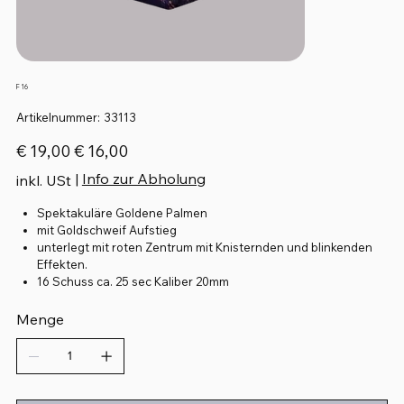
F 16
Artikelnummer:
Artikelnummer:
33113
33113
Ursprünglicher
Angebotspreis
€ 19,00
€ 16,00
Preis
|
Info zur Abholung
inkl. USt
Spektakuläre Goldene Palmen
mit Goldschweif Aufstieg
unterlegt mit roten Zentrum mit Knisternden und blinkenden
Effekten.
16 Schuss ca. 25 sec Kaliber 20mm
Menge