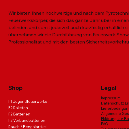
Wir bieten Ihnen hochwertige und nach dem Pyrotechni
Feuerwerkskörper, die sich das ganze Jahr über in einem 
befinden und somit jederzeit auch kurzfristig erhältlich 
übernehmen wir die Durchführung von Feuerwerk-Shows
Professionalität und mit den besten Sicherheitsvorkehr
Schnellansicht
Schnellansicht
Schnellansicht
MINI VULKAN 3er SET
MIAMI NIGHT
Black Hawk Fire
SKY Diver
VIKINGS 
HARLEKI
Nicht verf
Standardpreis
Standardpreis
Standardpreis
Sale-Preis
Sale-Preis
Sale-Preis
Standardp
Standardp
Sal
Sa
€ 7,20
€ 51,00
€ 132,00
€ 6,00
€ 43,00
€ 112,00
€ 53,00
€ 183,00
€ 
€
inkl. USt
inkl. USt
inkl. USt
|
|
|
Info zur Abholung
Info zur Abholung
Info zur Abholung
inkl. USt
inkl. USt
|
|
Info
Info
Shop
Legal
Impressum
F1 Jugendfeuerwerke
Datenschutz Er
F2 Raketen
Lieferbedingu
Allgemeine Ge
F2 Batterien
Eklärung zur Bar
F2 Verbundbatterien
FAQ
Rauch / Bengalartikel
Treueprogram