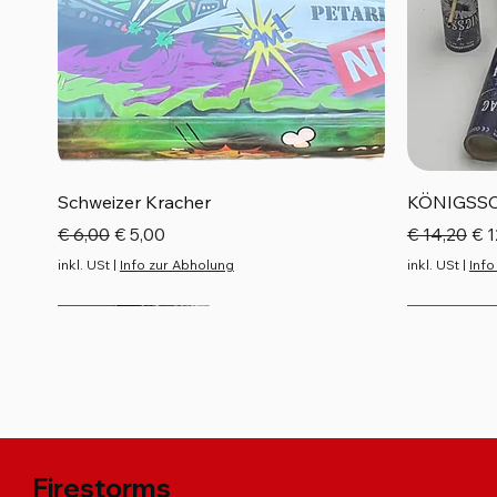
Schnellansicht
Schweizer Kracher
KÖNIGSS
Standardpreis
Sale-Preis
Standardp
Sal
€ 6,00
€ 5,00
€ 14,20
€ 1
inkl. USt
|
Info zur Abholung
inkl. USt
|
Info
Neu
Neu
Neu
Neu
Top Seller
Firestorms