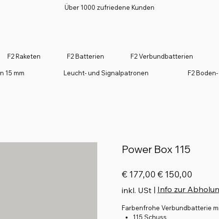
Über 1000 zufriedene Kunden
F2 Raketen
F2 Batterien
F2 Verbundbatterien
on 15 mm
Leucht- und Signalpatronen
F2 Boden-
Power Box 115
Ursprünglicher
Angebotspreis
€ 177,00
€ 150,00
Preis
|
Info zur Abholu
inkl. USt
Farbenfrohe Verbundbatterie mit
115 Schuss