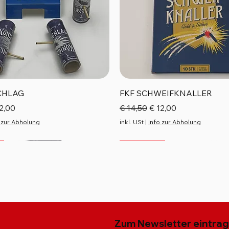
Schnellansicht
Schnellansicht
CHLAG
FKF SCHWEIFKNALLER
reis
e-Preis
Standardpreis
Sale-Preis
2,00
€ 14,50
€ 12,00
 zur Abholung
inkl. USt
|
Info zur Abholung
Top Seller
Neu
Neu
Zum Newsletter eintra