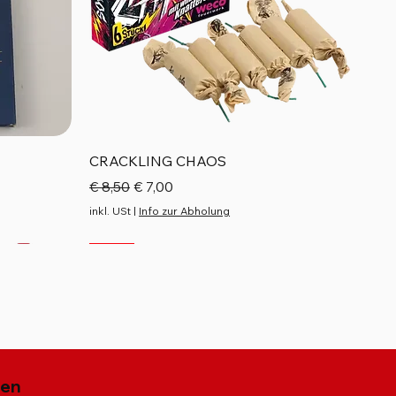
Schnellansicht
CRACKLING CHAOS
Standardpreis
Sale-Preis
€ 8,50
€ 7,00
inkl. USt
|
Info zur Abholung
Neu
Neu
Neu
gen