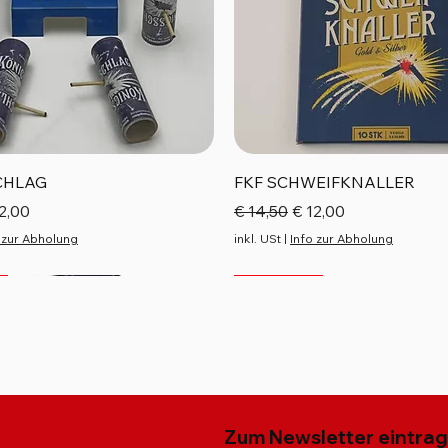
Schnellansicht
Schnellansicht
CHLAG
FKF SCHWEIFKNALLER
reis
e-Preis
Standardpreis
Sale-Preis
2,00
€ 14,50
€ 12,00
 zur Abholung
inkl. USt
|
Info zur Abholung
Top Seller
Neu
Neu
Zum Newsletter eintra