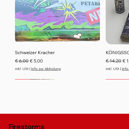
Schnellansicht
Schweizer Kracher
KÖNIGSS
Standardpreis
Sale-Preis
Standardp
Sal
€ 6,00
€ 5,00
€ 14,20
€ 1
inkl. USt
|
Info zur Abholung
inkl. USt
|
Info
Neu
Neu
Neu
Neu
Top Seller
Firestorms