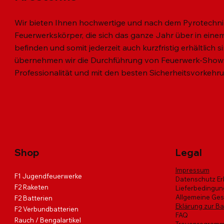
Wir bieten Ihnen hochwertige und nach dem Pyrotechni
Feuerwerkskörper, die sich das ganze Jahr über in einem 
befinden und somit jederzeit auch kurzfristig erhältlich 
übernehmen wir die Durchführung von Feuerwerk-Shows
Professionalität und mit den besten Sicherheitsvorkehr
Schnellansicht
Schnellansicht
Schnellansicht
MINI VULKAN 3er SET
MIAMI NIGHT
Black Hawk Fire
SKY Diver
VIKINGS 
HARLEKI
Nicht verf
Standardpreis
Standardpreis
Standardpreis
Sale-Preis
Sale-Preis
Sale-Preis
Standardp
Standardp
Sal
Sa
€ 7,20
€ 51,00
€ 132,00
€ 6,00
€ 43,00
€ 112,00
€ 53,00
€ 183,00
€ 
€
inkl. USt
inkl. USt
inkl. USt
|
|
|
Info zur Abholung
Info zur Abholung
Info zur Abholung
inkl. USt
inkl. USt
|
|
Info
Info
Shop
Legal
Impressum
F1 Jugendfeuerwerke
Datenschutz Er
F2 Raketen
Lieferbedingu
Allgemeine Ge
F2 Batterien
Eklärung zur Bar
F2 Verbundbatterien
FAQ
Rauch / Bengalartikel
Treueprogram