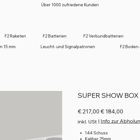
Über 1000 zufriedene Kunden
F2 Raketen
F2 Batterien
F2 Verbundbatterien
on 15 mm
Leucht- und Signalpatronen
F2 Boden-
SUPER SHOW BOX 
Ursprünglicher
Angebotspreis
€ 217,00
€ 184,00
Preis
|
Info zur Abholu
inkl. USt
144 Schuss
Kaliber 25mm