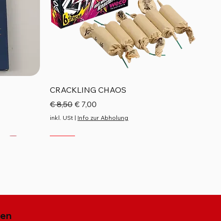
Schnellansicht
CRACKLING CHAOS
Standardpreis
Sale-Preis
€ 8,50
€ 7,00
inkl. USt
|
Info zur Abholung
Neu
Neu
Neu
gen