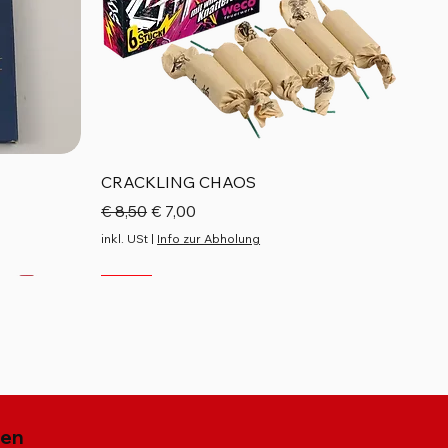
Schnellansicht
CRACKLING CHAOS
Standardpreis
Sale-Preis
€ 8,50
€ 7,00
inkl. USt
|
Info zur Abholung
Neu
Neu
Neu
gen