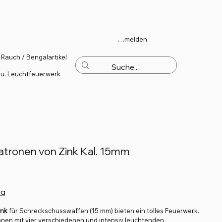
Anmelden
Rauch / Bengalartikel
 u. Leuchtfeuerwerk
atronen von Zink Kal. 15mm
ng
ink
für Schreckschusswaffen (15 mm) bieten ein tolles Feuerwerk.
onen mit vier verschiedenen und intensiv leuchtenden