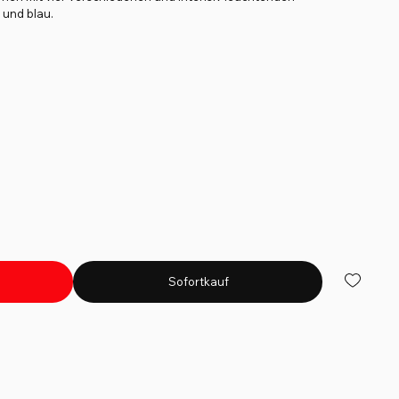
b und blau.
Sofortkauf