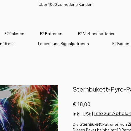
Über 1000 zufriedene Kunden
F2 Raketen
F2 Batterien
F2 Verbundbatterien
on 15 mm
Leucht- und Signalpatronen
F2 Boden-
Sternbukett-Pyro-P
Preis
€ 18,00
|
Info zur Abholu
inkl. USt
Die
Sternbukett
Patronen von
Z
Dieses Paket beinhaltet 10 Patr