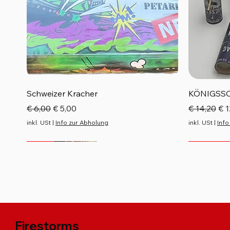
Schnellansicht
Schweizer Kracher
KÖNIGSS
Standardpreis
Sale-Preis
Standardp
Sal
€ 6,00
€ 5,00
€ 14,20
€ 1
inkl. USt
|
Info zur Abholung
inkl. USt
|
Info
Neu
Neu
Neu
Neu
Top Seller
Firestorms