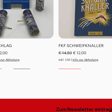
Schnellansicht
Schnellansicht
CHLAG
FKF SCHWEIFKNALLER
reis
e-Preis
Standardpreis
Sale-Preis
2,00
€ 14,50
€ 12,00
 zur Abholung
inkl. USt
|
Info zur Abholung
Top Seller
Neu
Neu
Zum Newsletter eintra