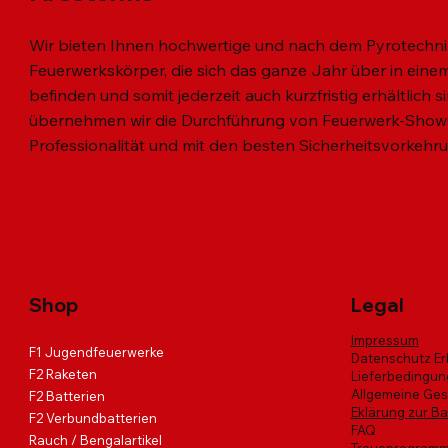
Wir bieten Ihnen hochwertige und nach dem Pyrotechni
Feuerwerkskörper, die sich das ganze Jahr über in einem 
befinden und somit jederzeit auch kurzfristig erhältlich 
übernehmen wir die Durchführung von Feuerwerk-Shows
Professionalität und mit den besten Sicherheitsvorkehr
Schnellansicht
Schnellansicht
Schnellansicht
MINI VULKAN 3er SET
MIAMI NIGHT
Black Hawk Fire
SKY Diver
VIKINGS 
HARLEKI
Nicht verf
Standardpreis
Standardpreis
Standardpreis
Sale-Preis
Sale-Preis
Sale-Preis
Standardp
Standardp
Sal
Sa
€ 7,20
€ 51,00
€ 132,00
€ 6,00
€ 43,00
€ 112,00
€ 53,00
€ 183,00
€ 
€
inkl. USt
inkl. USt
inkl. USt
|
|
|
Info zur Abholung
Info zur Abholung
Info zur Abholung
inkl. USt
inkl. USt
|
|
Info
Info
Shop
Legal
Impressum
F1 Jugendfeuerwerke
Datenschutz Er
F2 Raketen
Lieferbedingu
Allgemeine Ge
F2 Batterien
Eklärung zur Bar
F2 Verbundbatterien
FAQ
Rauch / Bengalartikel
Treueprogram