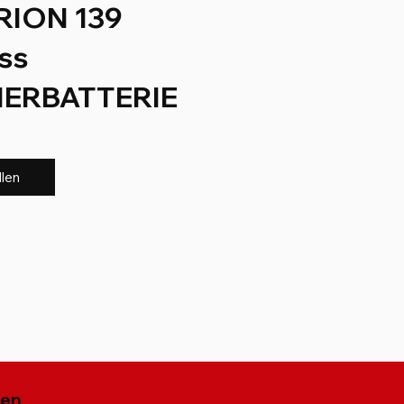
RION 139
ss
ERBATTERIE
llen
gen