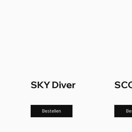
SKY Diver
SC
Bestellen
Be