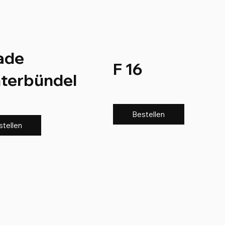
ade
F 16
hterbündel
Bestellen
stellen