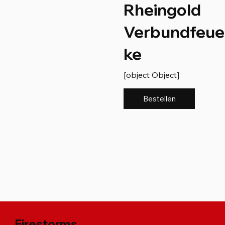
Rheingold
Verbundfeue
ke
[object Object]
Bestellen
Firestorms