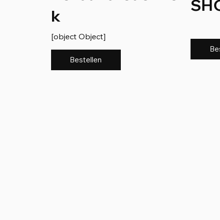
SH
k
[object Object]
Be
Bestellen