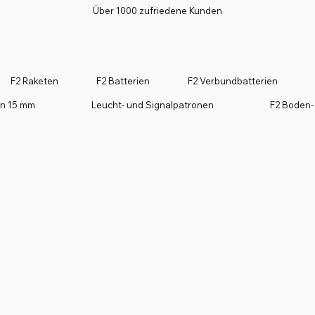
Über 1000 zufriedene Kunden
F2 Raketen
F2 Batterien
F2 Verbundbatterien
on 15 mm
Leucht- und Signalpatronen
F2 Boden-